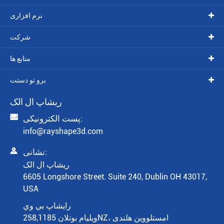
نرم افزاری
شرکت
منابع ها
برو تو دستت
ريشاپ ال الک

پست الکترونیکی:
info@rayshape3d.com

نشانی:
ريشاپ ال الک
6605 Longshore Street. Suite 240, Dublin OH 43017,
USA
رايشاپ بي وي
ویلیام بوتلان 258,1185NZ، امستلووین هلندی