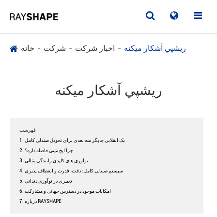
ريشپي آشکار ميکنه
اخبار شرکت
شرکت
خانه
ريشپي آشکار ميکنه
فهرست
1. یک انقلابی چاپگر سه بعدی برای تحویل صندلی کامل
2. چرا ايج ميني فاصله داره؟
3. نوآوری های کلیدی رانندگی مثالی
4. سیستم صندلی کامل: دقت، قدرت و انعطاف پذیری
5. تغییری در نوآوری دندانی
6. امکانات موجود در دسترس جهانی و مشارکت
7. درباره RAYSHAPE