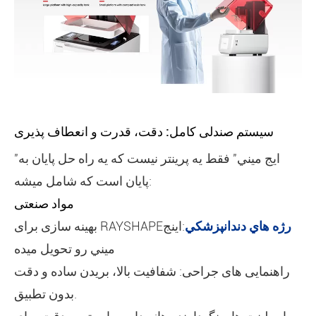
سیستم صندلی کامل: دقت، قدرت و انعطاف پذیری
"ايج ميني" فقط يه پرينتر نيست که يه راه حل پايان به
پايان است که شامل ميشه:
مواد صنعتی
رژه هاي دندانپزشکي
:اينج
بهینه سازی برای RAYSHAPE
ميني رو تحويل ميده
راهنمایی های جراحی: شفافیت بالا، بریدن ساده و دقت
بدون تطبیق.