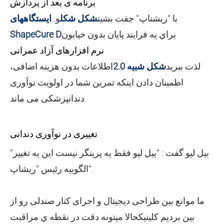
برنامه ی بعد از پردازش
با "ريشناپ" جفت بشين
شکل شکل
و..
ایستگاههای
براي يه فرايند پايان بدون خيابون
ShapeCure D
نرم افزارهای آزاد عمرانی
لذت ببريد
شکل شبیه 2.0
اطلاعات بدون هزینه اضافی،
اطمینان دادن اینکه تمرین شما در اولویت نوآوری
دندانپزشکی می ماند.
تغییری در نوآوری دندانی
"بیل لیو گفت : "بیل لیو فقط یه پرینگر نیست این یه تغییر
الگوییه رئيس "ريشاپ".
ما موانع بین طراحی دیجیتال و اجرای کنار صندلی رو از
بین بردیم کلینیکحالا ميتونه دقت در نقطه ي مراقبت