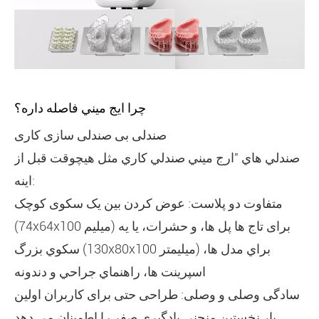
چرا ايج ميني فاصله داره؟
صندلی بی صندلی سازی کاری
صندلي هاي "ارج ميني صندلي کاري مثل هيچوقت قبل از
اينه:
متفاوت دو پلاست: عوض کردن بین یک سکوی کوچک
(74x64x100 میلیم) برای تاج ها پل ها، و حشرات، يا يه
سکوي بزرگ (130x80x100 ميليمتر) براي مدل ها،
اسپرينت ها، راهنماي جراحي و دندونه
سادگی وصلی و وصلی: طراحی حتی برای کاربران اولین
بار نخستین منحنی یادگیری صفر را اطمینان می دهد.