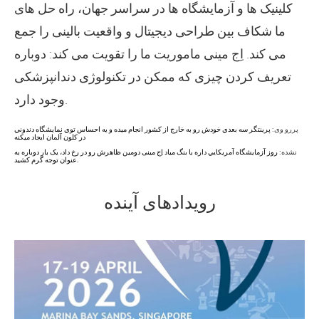
کلینیک ها و آزمایشگاه ها در سراسر جهان، راه حل های
ما شکاف بین طراحی دیجیتال و واقعیت بالینی را جمع
می کند. اِج مینی ماموریت ما را تقویت می کند: دوباره
تعریف کردن چیزی که ممکن در تکنولوژی دندانپزشکی
وجود دارد.
پررو وی:
پرينتگر سه بعدي خودش رو به خارج از کشور انجام ميده و يه احساس توي نمايشگاه دندوني
در کلون آلمان ايجاد ميکنه
نشده:
روز آزمايشگاه آمريکايي داره با بنگ مياد اِج مینی دومین ظاهرش رو در رخ داد، یک بار دوباره به
عنوان توجه گرم کشید.
رویدادهای آینده