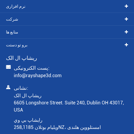
نرم افزاری
شرکت
منابع ها
برو تو دستت
ريشاپ ال الک

پست الکترونیکی:
info@rayshape3d.com

نشانی:
ريشاپ ال الک
6605 Longshore Street. Suite 240, Dublin OH 43017,
USA
رايشاپ بي وي
ویلیام بوتلان 258,1185NZ، امستلووین هلندی