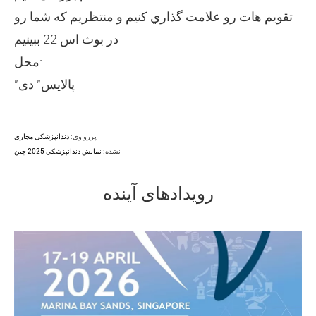
تقويم هات رو علامت گذاري کنيم و منتظريم که شما رو
در بوث اس 22 ببينيم
محل:
"پالایس" دی
پررو وی:
دندانپزشکی مجاری
نشده:
نمايش دندانپزشکي 2025 چين
رویدادهای آینده