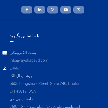

با ما تماس بگیرید
پست الکترونیکی:

info@rayshape3d.com
نشانی:

ريشاپ ال الک
6605 Longshore Street. Suite 240, Dublin
OH 43017, USA
رايشاپ بي وي
ویلیام بوتلان 258,1185NZ، امستلووین هلندی