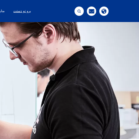



برو تو دستت
مناب