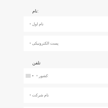
نام:
تلفن