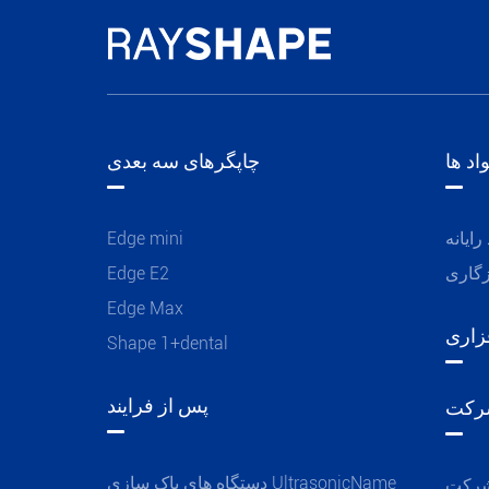
اد ها
چاپگرهای سه بعدی
رایانه
Edge mini
زگاری
Edge E2
Edge Max
زاری
Shape 1+dental
پس از فرایند
رکت
دستگاه های پاک سازی UltrasonicName
شرکت