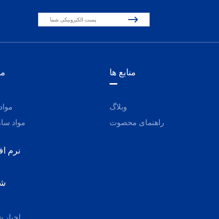

منابع ها
مو
وبلاگ
مواد 
راهنمای محصوت
مواد سا
نرم اف
ش
اخبار 