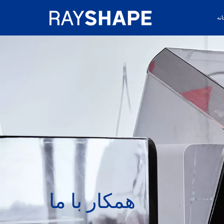
نه
همکار با ما