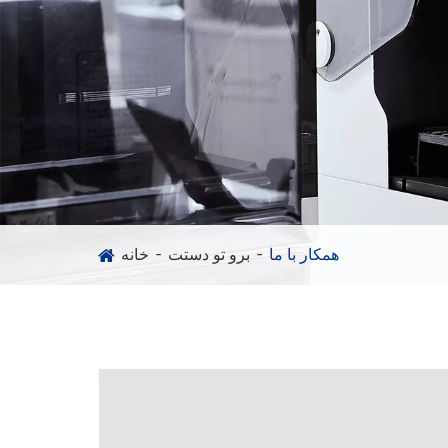
همکار با ما
برو تو دستت
خانه