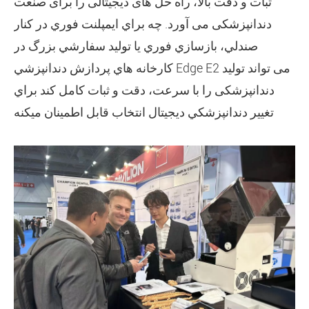
ثبات و دقت بالا، راه حل های دیجیتالی را برای صنعت
دندانپزشکی می آورد. چه براي ايمپلنت فوري در کنار
صندلي، بازسازي فوري يا توليد سفارشي بزرگ در
کارخانه هاي پردازش دندانپزشي Edge E2 می تواند تولید
دندانپزشکی را با سرعت، دقت و ثبات کامل کند براي
تغيير دندانپزشکي ديجيتال انتخاب قابل اطمينان ميکنه