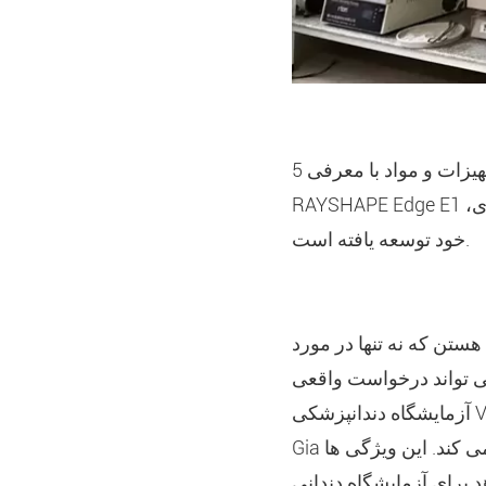
در مورد قيمت، آزمايشگاه دندانپزشکي وي... کاهش قابل توجهی در هزینه تجهیزات و مواد با معرفی 5
RAYSHAPE Edge E1 ،ترز که یک راه حل دیجیتالیزی RAYSHAPE را پیشنهاد می کند و ماده های رذخی دندانپز
خود توسعه یافته است.
ستن که نه تنها در مورد
نمی تواند درخواست واقعی
آزمایشگاه دندانپزشکی VU Gia را بررسی کند. از طرف ديگه ريشاپ يه سيستم بازه آزمایشگاه دندانپزشکی VU
Gia با انعطاف بیشتری در برنامه های چاپ دندانپزشکی سه بعدی فراهم می کند. این ویژگی ها RAYSHAPE را