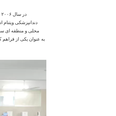
د
دندانپزشکی ویتنام اس