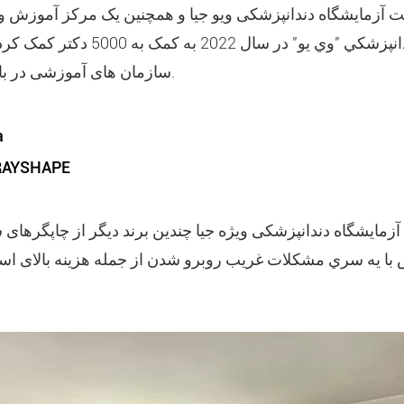
 هست آزمایشگاه دندانپزشکی ویو جیا و همچنين يک مرکز آموزش 
يک بانک آزمايشگاه دندانپزشکي "وي يو" 
سازمان های آموزشی در بازار ویتنامی محلی هستند.
آز
معرفی راه حل دیجیتال HAPE
تال آزمایشگاه دندانپزشکی ویژه جیا چندین برند دیگر از چاپگرها
 با يه سري مشکلات غريب روبرو شدن از جمله هزینه بالای استف