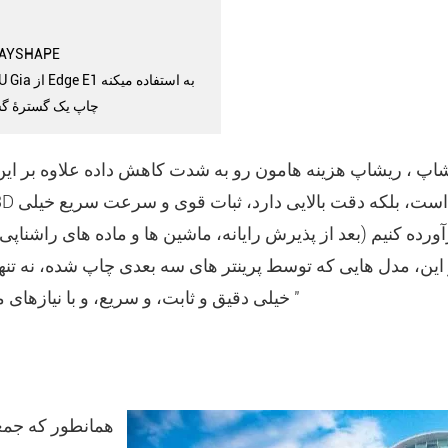
3. معرفی راه حل دیجیتال PE
4. آزمايشگاه دندانپزشکي VU Gia از Edge E1 به استفاده ميکنه
5. چاپ یک گسترۀ گ
ورده کنیم (بعد از پذیرش رایانه، ماشین ها و ماده های راشناپی
 این، مدل هایی که توسط پرینتر های سه بعدی چاپ شده، نه تنها
خیلی دقیق و ثابت، و سریع، و با نیازهای ما بسیار خوب انجام دادیم "
همانطور که جمع