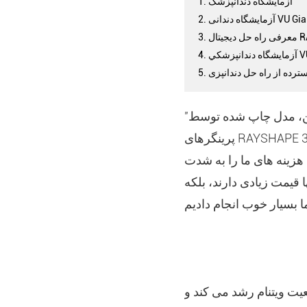
1. آزمايشگاه دندانپزشک
2. آزمایشگاه دندانی VU Gia
RAYSHA
سترده از راه حل دندانپزی
"بعد از استفاده از ريشاپ ، ريشاپ هزينه هامون رو به شدت کاهش داده علاوه بر این، مدل چاپ شده توسط
پرینگرهای RAYSHAPE 3D نه تنها قیمت منطقی است، بلکه دقت بالایی دارد، ثبات قوی و سرعت سریع خیلی
 هزینه های ما را به شدت
 قیمت زیادی دارند، بلکه
یت ویتنام رشد می کند و