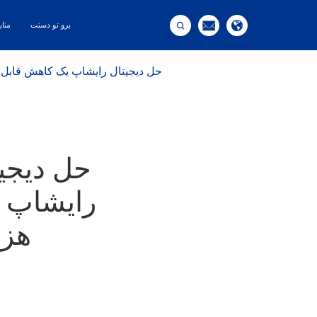



برو تو دستت
مناب
آزمایشگاه دندانپزشکی VU Gia: حل دیجیتال رای
رایشاپ ی
هزی