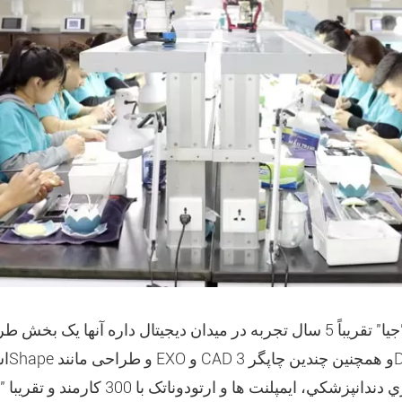
آزمايشگاه دندانپزشکي "جيا" تقريباً 5 سال تجربه در ميدان ديجيتال داره آن