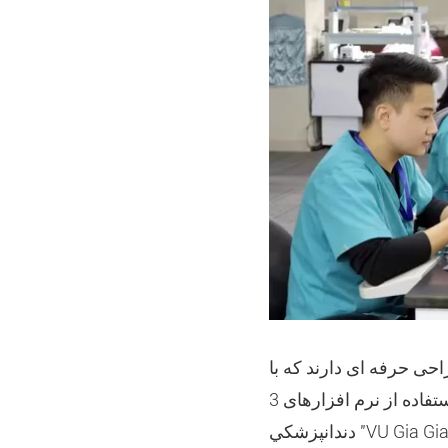
ها یک بخش طراحی حرفه ای دارند که با
استفاده از نرم افزارهای 3Shape و طراحی مانند EXO و CAD و همچنین چندین چاپگر 3D دارند. آزمايشگاه
دندانپزشکي "VU Gia Gia" تخصصصه در بازسازي دندانپزشکي، ايمپلنت ها و ارتودوناتک با 300 کارمند و تقریبا